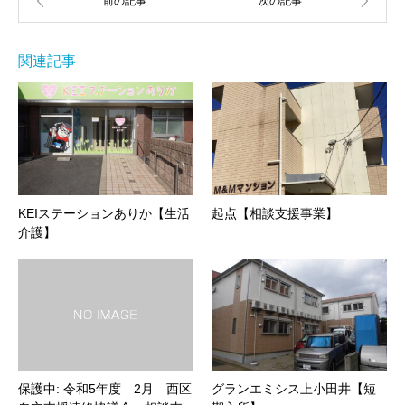
関連記事
KEIステーションありか【生活
起点【相談支援事業】
介護】
保護中: 令和5年度 2月 西区
グランエミシス上小田井【短