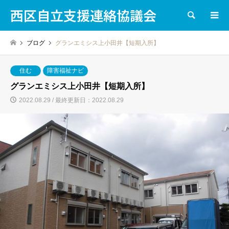
西区自立支援連絡協議会
検索
ブログ
グランエミシス上小田井【短期入所】
住む
障害福祉ナビ
グランエミシス上小田井【短期入所】
2022.08.29 / 最終更新日：2022.08.29