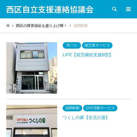
西区自立支援連絡協議会
検索
西区の障害福祉を盛り上げ隊！
浅間町駅
市バス
就労系サービス
LIFE【就労継続支援B型】
浅間町駅
日中活動サービス
つくしの家【生活介護】