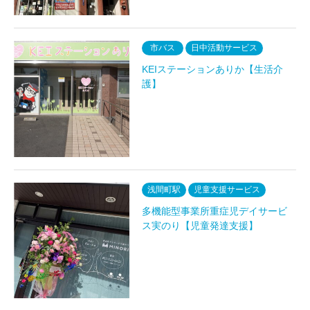
市バス
日中活動サービス
KEIステーションありか【生活介
護】
浅間町駅
児童支援サービス
多機能型事業所重症児デイサービ
ス実のり【児童発達支援】