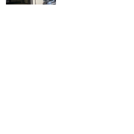
障害福祉ナビ
お知らせ
イベント情報
グループホーム空き室状況
ヘルパー空状況
事業所の方へ
事業所マップ
事業所連絡会
人材募集・定着部会
児童部会
地域包括ケア部会
相談支援部会
自立支援連絡協議会
防災部会
障害福祉ナビ
エリア
西区自立支援連絡協議会