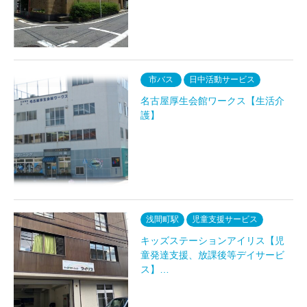
市バス
日中活動サービス
名古屋厚生会館ワークス【生活介
護】
浅間町駅
児童支援サービス
キッズステーションアイリス【児
童発達支援、放課後等デイサービ
ス】…