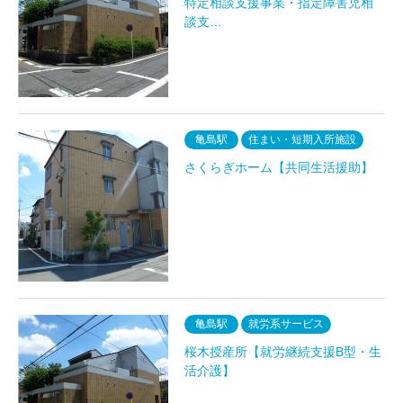
特定相談支援事業・指定障害児相
談支…
亀島駅
住まい・短期入所施設
さくらぎホーム【共同生活援助】
亀島駅
就労系サービス
桜木授産所【就労継続支援B型・生
活介護】