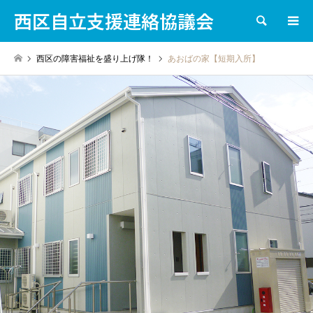
西区自立支援連絡協議会
検索
西区の障害福祉を盛り上げ隊！
あおばの家【短期入所】