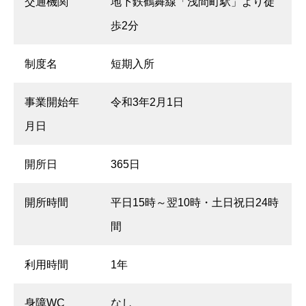
交通機関
地下鉄鶴舞線「浅間町駅」より徒
歩2分
制度名
短期入所
事業開始年
令和3年2月1日
月日
開所日
365日
開所時間
平日15時～翌10時・土日祝日24時
間
利用時間
1年
身障WC
なし