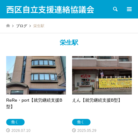
西区自立支援連絡協議会
検索
ブログ
栄生駅
栄生駅
ReRe・port【就労継続支援B
えん【就労継続支援B型】
型】
働く
働く
2026.07.10
2025.05.29