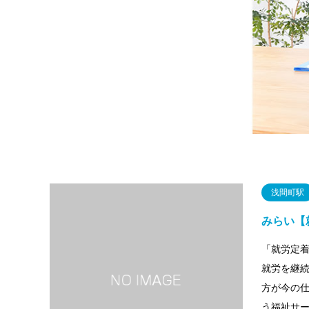
浅間町駅
みらい【
「就労定着
就労を継
方が今の
う福祉サ