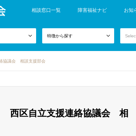
会
相談窓口一覧
障害福祉ナビ
お知
特徴から探す
Selec
連絡協議会 相談支援部会
0月 西区自立支援連絡協議会 相