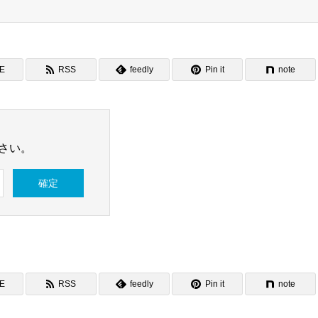
NE
RSS
feedly
Pin it
note
さい。
NE
RSS
feedly
Pin it
note